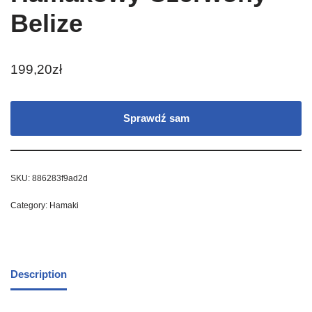
Belize
199,20
zł
Sprawdź sam
SKU:
886283f9ad2d
Category:
Hamaki
Description