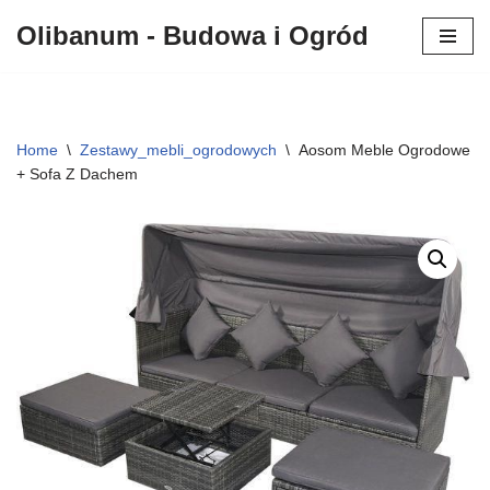
Olibanum - Budowa i Ogród
Przejdź
do
treści
Home
\
Zestawy_mebli_ogrodowych
\
Aosom Meble Ogrodowe
+ Sofa Z Dachem