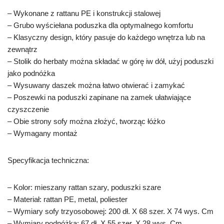
– Wykonane z rattanu PE i konstrukcji stalowej
– Grubo wyściełana poduszka dla optymalnego komfortu
– Klasyczny design, który pasuje do każdego wnętrza lub na
zewnątrz
– Stolik do herbaty można składać w górę iw dół, użyj poduszki
jako podnóżka
– Wysuwany daszek można łatwo otwierać i zamykać
– Poszewki na poduszki zapinane na zamek ułatwiające
czyszczenie
– Obie strony sofy można złożyć, tworząc łóżko
– Wymagany montaż
Specyfikacja techniczna:
– Kolor: mieszany rattan szary, poduszki szare
– Materiał: rattan PE, metal, poliester
– Wymiary sofy trzyosobowej: 200 dł. X 68 szer. X 74 wys. Cm
– Wymiary podnóżka: 67 dł. X 55 szer. X 28 wys. Cm