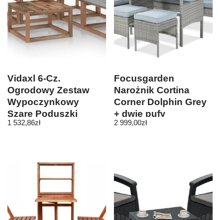
Vidaxl 6-Cz.
Focusgarden
Ogrodowy Zestaw
Narożnik Cortina
Wypoczynkowy
Corner Dolphin Grey
Szare Poduszki
+ dwie pufy
1 532,86
zł
2 999,00
zł
Sosna