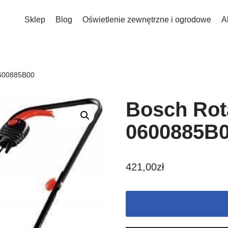
Sklep
Blog
Oświetlenie zewnętrzne i ogrodowe
A
0600885B00
Bosch Rot
0600885B
421,00
zł