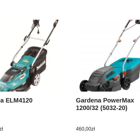
ta ELM4120
Gardena PowerMax
1200/32 (5032-20)
zł
460,00
zł