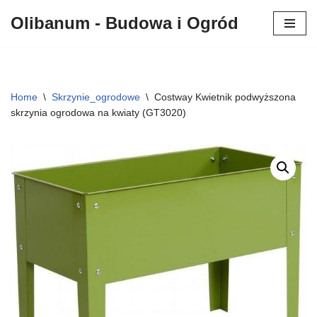
Olibanum - Budowa i Ogród
Przejdź
do
treści
Home
\
Skrzynie_ogrodowe
\
Costway Kwietnik podwyższona
skrzynia ogrodowa na kwiaty (GT3020)