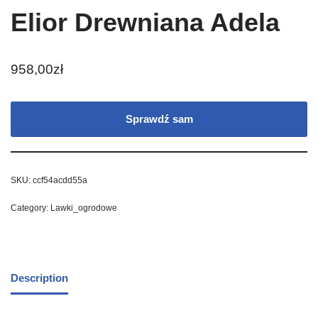
Elior Drewniana Adela
958,00
zł
Sprawdź sam
SKU:
ccf54acdd55a
Category:
Lawki_ogrodowe
Description