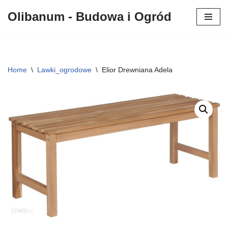
Olibanum - Budowa i Ogród
Przejdź
do
treści
Home
\
Lawki_ogrodowe
\
Elior Drewniana Adela