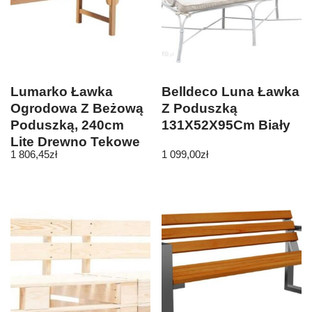
Lumarko Ławka
Belldeco Luna Ławka
Ogrodowa Z Beżową
Z Poduszką
Poduszką, 240cm
131X52X95Cm Biały
Lite Drewno Tekowe
1 806,45
zł
1 099,00
zł