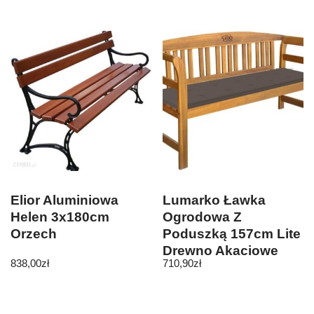
Elior Aluminiowa
Lumarko Ławka
Helen 3x180cm
Ogrodowa Z
Orzech
Poduszką 157cm Lite
Drewno Akacjowe
838,00
zł
710,90
zł