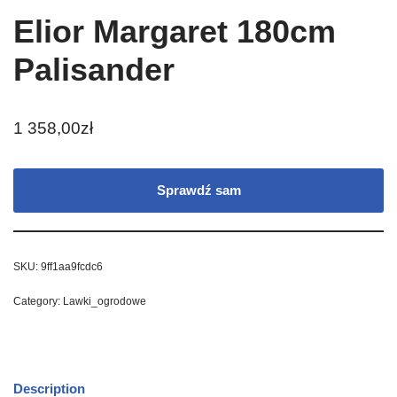
Elior Margaret 180cm
Palisander
1 358,00
zł
Sprawdź sam
SKU:
9ff1aa9fcdc6
Category:
Lawki_ogrodowe
Description