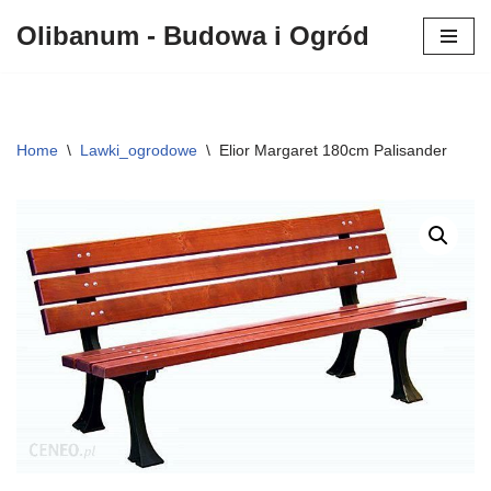
Olibanum - Budowa i Ogród
Przejdź
do
treści
Home
\
Lawki_ogrodowe
\
Elior Margaret 180cm Palisander