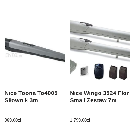
Nice Toona To4005
Nice Wingo 3524 Flor
Siłownik 3m
Small Zestaw 7m
989,00
zł
1 799,00
zł