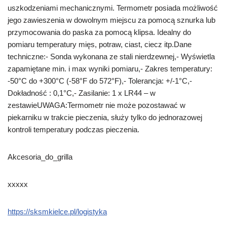
uszkodzeniami mechanicznymi. Termometr posiada możliwość
jego zawieszenia w dowolnym miejscu za pomocą sznurka lub
przymocowania do paska za pomocą klipsa. Idealny do
pomiaru temperatury mięs, potraw, ciast, ciecz itp.Dane
techniczne:- Sonda wykonana ze stali nierdzewnej,- Wyświetla
zapamiętane min. i max wyniki pomiaru,- Zakres temperatury:
-50°C do +300°C (-58°F do 572°F),- Tolerancja: +/-1°C,-
Dokładność : 0,1°C,- Zasilanie: 1 x LR44 – w
zestawieUWAGA:Termometr nie może pozostawać w
piekarniku w trakcie pieczenia, służy tylko do jednorazowej
kontroli temperatury podczas pieczenia.
Akcesoria_do_grilla
xxxxx
https://sksmkielce.pl/logistyka