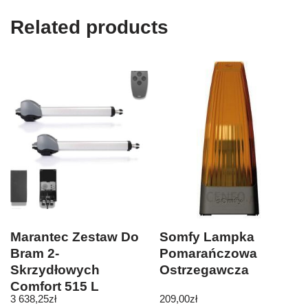
Related products
Marantec Zestaw Do
Somfy Lampka
Bram 2-
Pomarańczowa
Skrzydłowych
Ostrzegawcza
Comfort 515 L
3 638,25
zł
209,00
zł
(83064)