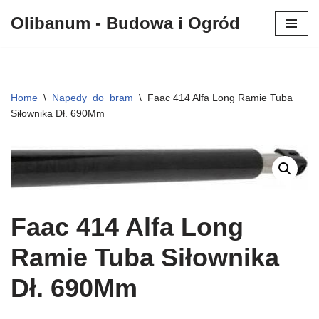
Olibanum - Budowa i Ogród
Przejdź
do
treści
Home
\
Napedy_do_bram
\
Faac 414 Alfa Long Ramie Tuba
Siłownika Dł. 690Mm
Faac 414 Alfa Long
Ramie Tuba Siłownika
Dł. 690Mm