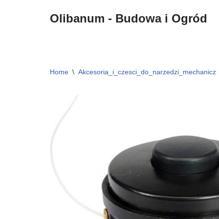
Olibanum - Budowa i Ogród
Przejdź
do
treści
Home
\
Akcesoria_i_czesci_do_narzedzi_mechanicz