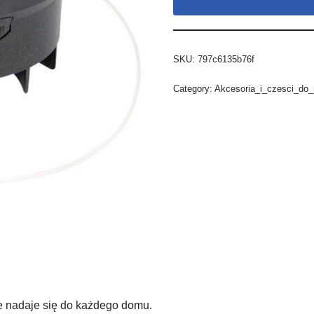
SKU:
797c6135b76f
Category:
Akcesoria_i_czesci_do
e nadaje się do każdego domu.