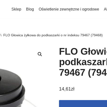
Sklep
Blog
Oświetlenie zewnętrzne i ogrodowe
A
\
FLO Głowica żyłkowa do podkaszarki o nr indeksu 79467 (79468)
FLO Głowi
podkaszark
79467 (794
14,61
zł