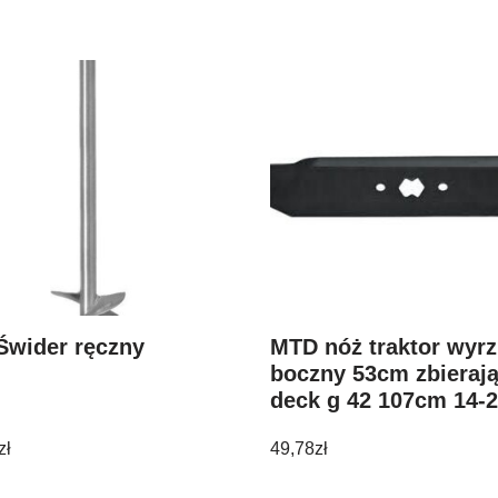
Świder ręczny
MTD nóż traktor wyrz
boczny 53cm zbieraj
deck g 42 107cm 14-
zł
49,78
zł