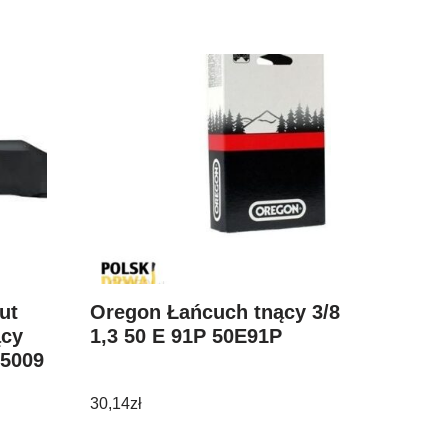
ut
Oregon Łańcuch tnący 3/8
ący
1,3 50 E 91P 50E91P
25009
30,14
zł