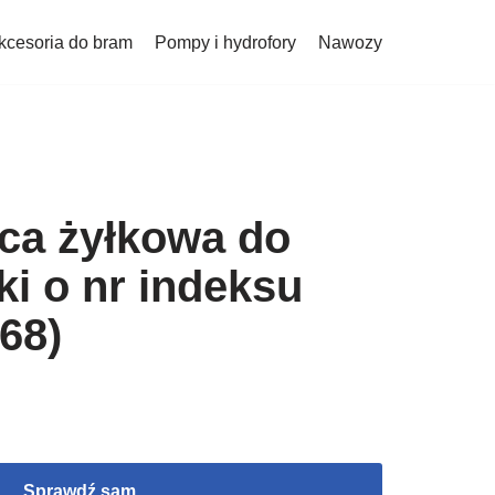
kcesoria do bram
Pompy i hydrofory
Nawozy
ca żyłkowa do
i o nr indeksu
68)
Sprawdź sam