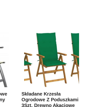
owe
Składane Krzesła
any
Ogrodowe Z Poduszkami
3Szt. Drewno Akacjowe