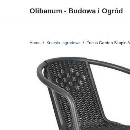
Olibanum - Budowa i Ogród
Przejdź
do
treści
Home
\
Krzesla_ogrodowe
\
Focus Garden Simple A