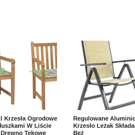
xl Krzesła Ogrodowe
Regulowane Alumini
duszkami W Liście
Krzesło Leżak Skład
. Drewno Tekowe
Beż