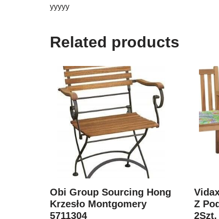
yyyyy
Related products
Obi Group Sourcing Hong
Vida
Krzesło Montgomery
Z Po
5711304
2Szt