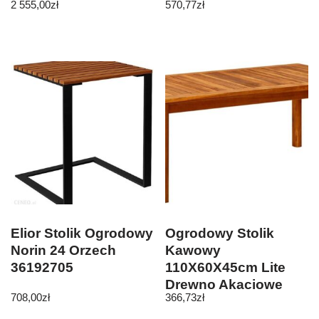
2 555,00
zł
570,77
zł
Elior Stolik Ogrodowy
Ogrodowy Stolik
Norin 24 Orzech
Kawowy
36192705
110X60X45cm Lite
Drewno Akacjowe
708,00
zł
366,73
zł