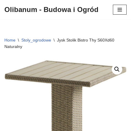
Olibanum - Budowa i Ogród
Przejdź
do
treści
Home
\
Stoly_ogrodowe
\
Jysk Stolik Bistro Thy S60Xd60
Naturalny