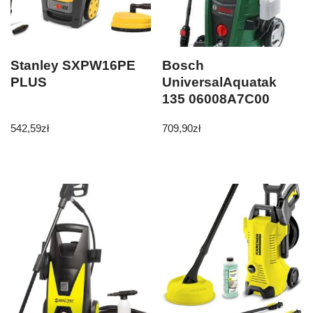
Stanley SXPW16PE
Bosch
PLUS
UniversalAquatak
135 06008A7C00
542,59
zł
709,90
zł