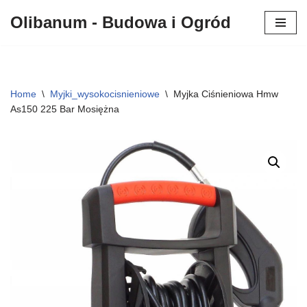
Olibanum - Budowa i Ogród
Przejdź
do
treści
Home
\
Myjki_wysokocisnieniowe
\
Myjka Ciśnieniowa Hmw
As150 225 Bar Mosiężna