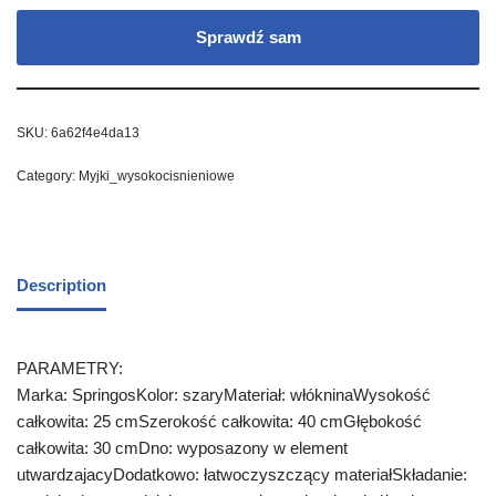
Sprawdź sam
SKU:
6a62f4e4da13
Category:
Myjki_wysokocisnieniowe
Description
PARAMETRY:
Marka: SpringosKolor: szaryMateriał: włókninaWysokość
całkowita: 25 cmSzerokość całkowita: 40 cmGłębokość
całkowita: 30 cmDno: wyposazony w element
utwardzajacyDodatkowo: łatwoczyszczący materiałSkładanie: