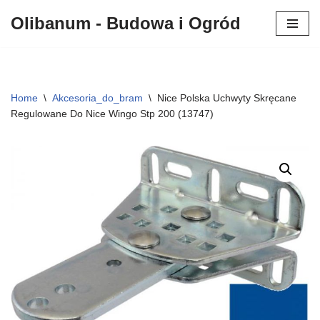
Olibanum - Budowa i Ogród
Przejdź
do
treści
Home
\
Akcesoria_do_bram
\
Nice Polska Uchwyty Skręcane
Regulowane Do Nice Wingo Stp 200 (13747)