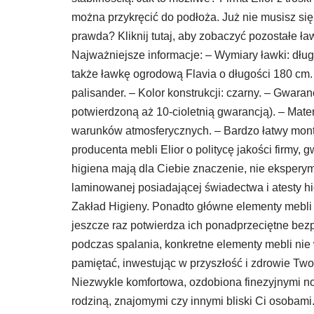
można przykręcić do podłoża. Już nie musisz się
prawda? Kliknij tutaj, aby zobaczyć pozostałe ław
Najważniejsze informacje: – Wymiary ławki: dłu
także ławkę ogrodową Flavia o długości 180 cm. K
palisander. – Kolor konstrukcji: czarny. – Gwara
potwierdzoną aż 10-cioletnią gwarancją). – Mate
warunków atmosferycznych. – Bardzo łatwy montaż
producenta mebli Elior o politycę jakości firmy,
higiena mają dla Ciebie znaczenie, nie eksperym
laminowanej posiadającej świadectwa i atesty
Zakład Higieny. Ponadto główne elementy mebli 
jeszcze raz potwierdza ich ponadprzeciętne bez
podczas spalania, konkretne elementy mebli nie
pamiętać, inwestując w przyszłość i zdrowie T
Niezwykle komfortowa, ozdobiona finezyjnymi no
rodziną, znajomymi czy innymi bliski Ci osobami