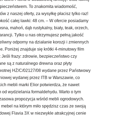
ebezpieczeństwem. To znakomita wiadomość,
w z naszej oferty, za wysyłkę płacisz tylko raz!
kość całej ławki: 48 cm. – W ofercie posiadamy
na, mahoń, dąb rustykalny, biały, teak, orzech,
arancji. Tylko u nas otrzymujesz pełną jakość
eliwny odporny na działanie korozji i zmiennych
. Poniżej znajduje się krótki 4-minutowy film
 Jeśli frazy: zdrowie, bezpieczeństwo czy
ane są z naturalnego drewna oraz płyty
rowotnej HŻ/C/02127/08 wydane przez Państwowy
ogniowej wydanej przez ITB w Warszawie, co
ch mebli marki Elior potwierdza, że nawet
 od wydzielania formaldehydu. Warto o tym
dczasowa propozycja wśród mebli ogrodowych.
o mebel na którym miło spędzisz czas ze swoją
dowej Flavia 3X w niezwykle atrakcyjnej cenie