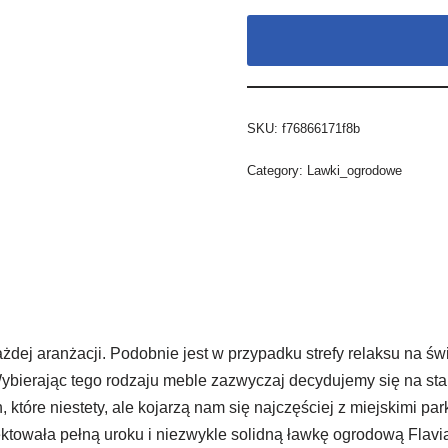
SKU:
f76866171f8b
Category:
Lawki_ogrodowe
dej aranżacji. Podobnie jest w przypadku strefy relaksu na 
 Wybierając tego rodzaju meble zazwyczaj decydujemy się na sta
tóre niestety, ale kojarzą nam się najczęściej z miejskimi park
towała pełną uroku i niezwykle solidną ławkę ogrodową Flavi