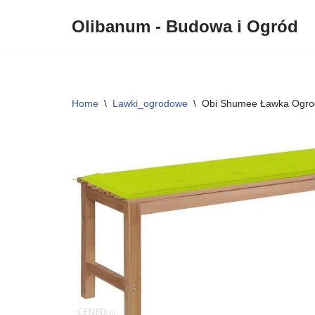
Olibanum - Budowa i Ogród
Przejdź
do
treści
Home
\
Lawki_ogrodowe
\
Obi Shumee Ławka Ogro