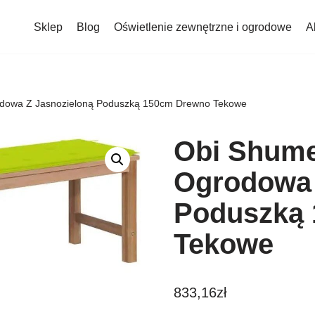
Sklep
Blog
Oświetlenie zewnętrzne i ogrodowe
A
dowa Z Jasnozieloną Poduszką 150cm Drewno Tekowe
Obi Shum
Ogrodowa 
Poduszką
Tekowe
833,16
zł