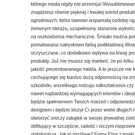
którego moda nigdy nie przemija! Wysublimowany 
znajdziesz równie pięknej i trwałej wśród produ
ogrodowych, która stanowi wspaniałą ozdobę ogr
żeliwnym stelażu, uzupełniony starannie wykońc
na uszkodzenia mechaniczne. Śmiało można powied
pomalowana natryskowo farbą podkładową Wixer 
oczyszczane, co dodatkowo wpływa na klasę produ
produkty. Już nie musisz się martwić, że po kilk
jakość prezentowanego mebla. A to jeszcze nie
cechującego się bardzo dużą odpornością na zm
szkodniki, wszelkiego rodzaju odkształcenia cz
nawet najbardziej wymagających klientów i ideal
będzie spełnieniem Twoich marzeń i odpowiedzią
designem i będzie służył Ci przez wiele długich
stworzyć uroczy zakątek w swojej prywatnej ziel
obfitujący w szczęście, radość i niczym nieprze
stabilnością. Jak to możliwe? Firma Elior z tro