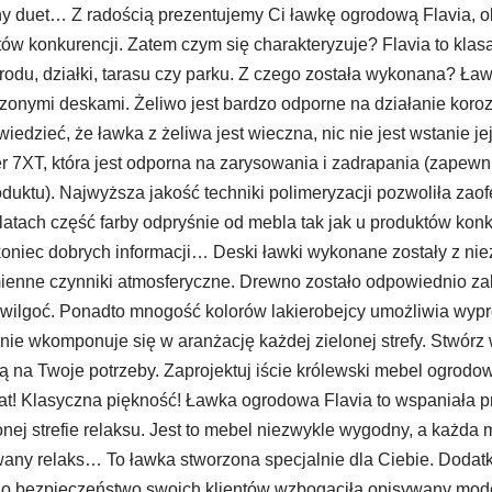
duet… Z radością prezentujemy Ci ławkę ogrodową Flavia, obok 
któw konkurencji. Zatem czym się charakteryzuje? Flavia to kla
odu, działki, tarasu czy parku. Z czego została wykonana? Ł
zonymi deskami. Żeliwo jest bardzo odporne na działanie koro
zieć, że ławka z żeliwa jest wieczna, nic nie jest wstanie jej
7XT, która jest odporna na zarysowania i zadrapania (zapewn
ktu). Najwyższa jakość techniki polimeryzacji pozwoliła zaofer
u latach część farby odpryśnie od mebla tak jak u produktów ko
 koniec dobrych informacji… Deski ławki wykonane zostały z n
ienne czynniki atmosferyczne. Drewno zostało odpowiednio z
y wilgoć. Ponadto mnogość kolorów lakierobejcy umożliwia wypr
nie wkomponuje się w aranżację każdej zielonej strefy. Stwórz 
 na Twoje potrzeby. Zaprojektuj iście królewski mebel ogrodo
 lat! Klasyczna piękność! Ławka ogrodowa Flavia to wspaniała p
onej strefie relaksu. Jest to mebel niezwykle wygodny, a każda
rwany relaks… To ławka stworzona specjalnie dla Ciebie. Dodat
ski o bezpieczeństwo swoich klientów wzbogaciła opisywany mod