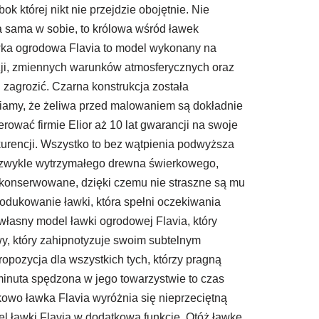
której nikt nie przejdzie obojętnie. Nie
sa sama w sobie, to królowa wśród ławek
awka ogrodowa Flavia to model wykonany na
zji, zmiennych warunków atmosferycznych oraz
 zagrozić. Czarna konstrukcja została
iamy, że żeliwa przed malowaniem są dokładnie
ować firmie Elior aż 10 lat gwarancji na swoje
nkurencji. Wszystko to bez wątpienia podwyższa
iezwykle wytrzymałego drewna świerkowego,
akonserwowane, dzięki czemu nie straszne są mu
odukowanie ławki, która spełni oczekiwania
własny model ławki ogrodowej Flavia, który
wy, który zahipnotyzuje swoim subtelnym
ropozycja dla wszystkich tych, którzy pragną
 minuta spędzona w jego towarzystwie to czas
kowo ławka Flavia wyróżnia się nieprzeciętną
el ławki Flavia w dodatkową funkcję. Otóż ławkę