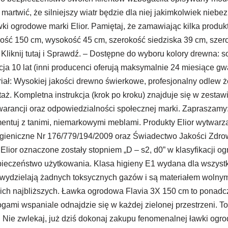
 martwić, że silniejszy wiatr będzie dla niej jakimkolwiek ni
ki ogrodowe marki Elior. Pamiętaj, że zamawiając kilka produktó
gość 150 cm, wysokość 45 cm, szerokość siedziska 39 cm, szero
liknij tutaj i Sprawdź. – Dostępne do wyboru kolory drewna: sos
ncja 10 lat (inni producenci oferują maksymalnie 24 miesiące gw
riał: Wysokiej jakości drewno świerkowe, profesjonalny odlew ż
. Kompletna instrukcja (krok po kroku) znajduje się w zestawie
 gwarancji oraz odpowiedzialności społecznej marki. Zapraszamy:
entuj z tanimi, niemarkowymi meblami. Produkty Elior wytwarz
 higieniczne Nr 176/779/194/2009 oraz Świadectwo Jakości Zd
Elior oznaczone zostały stopniem „D – s2, d0” w klasyfikacji 
pieczeństwo użytkowania. Klasa higieny E1 wydana dla wszystki
 wydzielają żadnych toksycznych gazów i są materiałem wolnym
woich najbliższych. Ławka ogrodowa Flavia 3X 150 cm to pona
gami wspaniale odnajdzie się w każdej zielonej przestrzeni. T
. Nie zwlekaj, już dziś dokonaj zakupu fenomenalnej ławki ogro