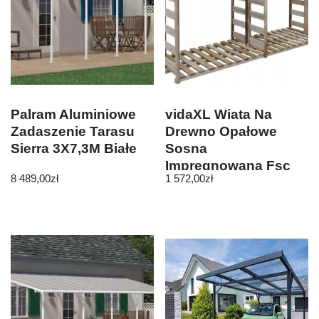
Palram Aluminiowe
vidaXL Wiata Na
Zadaszenie Tarasu
Drewno Opałowe
Sierra 3X7,3M Białe
Sosna
Impregnowana Fsc
8 489,00
zł
1 572,00
zł
300x100x176cm
43330