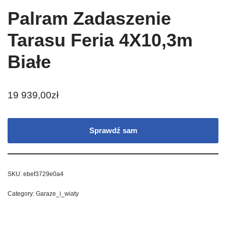
Palram Zadaszenie
Tarasu Feria 4X10,3m
Białe
19 939,00
zł
Sprawdź sam
SKU:
ebef3729e0a4
Category:
Garaze_i_wiaty