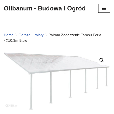
Olibanum - Budowa i Ogród
Przejdź
do
treści
Home
\
Garaze_i_wiaty
\
Palram Zadaszenie Tarasu Feria
4X10,3m Białe