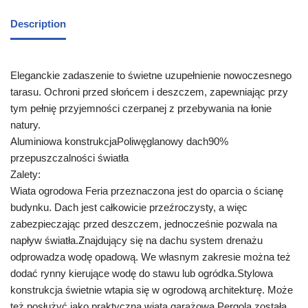
Description
Eleganckie zadaszenie to świetne uzupełnienie nowoczesnego
tarasu. Ochroni przed słońcem i deszczem, zapewniając przy
tym pełnię przyjemności czerpanej z przebywania na łonie
natury.
Aluminiowa konstrukcjaPoliwęglanowy dach90%
przepuszczalności światła
Zalety:
Wiata ogrodowa Feria przeznaczona jest do oparcia o ścianę
budynku. Dach jest całkowicie przeźroczysty, a więc
zabezpieczając przed deszczem, jednocześnie pozwala na
napływ światła.Znajdujący się na dachu system drenażu
odprowadza wodę opadową. We własnym zakresie można też
dodać rynny kierujące wodę do stawu lub ogródka.Stylowa
konstrukcja świetnie wtapia się w ogrodową architekturę. Może
też posłużyć jako praktyczna wiata garażowa.Pergola została