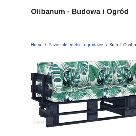
Olibanum - Budowa i Ogród
Przejdź
do
treści
Home
\
Pozostale_meble_ogrodowe
\
Sofa 2-Osobo