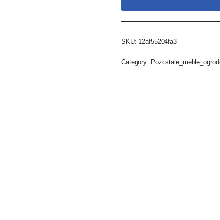
SKU:
12af55204fa3
Category:
Pozostale_meble_ogro