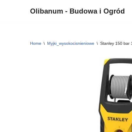
Olibanum - Budowa i Ogród
Przejdź
do
treści
Home
\
Myjki_wysokocisnieniowe
\
Stanley 150 bar