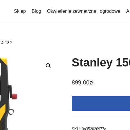
Sklep
Blog
Oświetlenie zewnętrzne i ogrodowe
A
 14-132
Stanley 15
899,00
zł
SKU:
9a352026977a