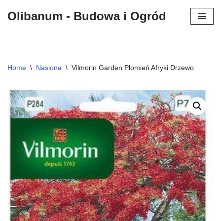
Olibanum - Budowa i Ogród
Przejdź
do
treści
Home
\
Nasiona
\
Vilmorin Garden Płomień Afryki Drzewo