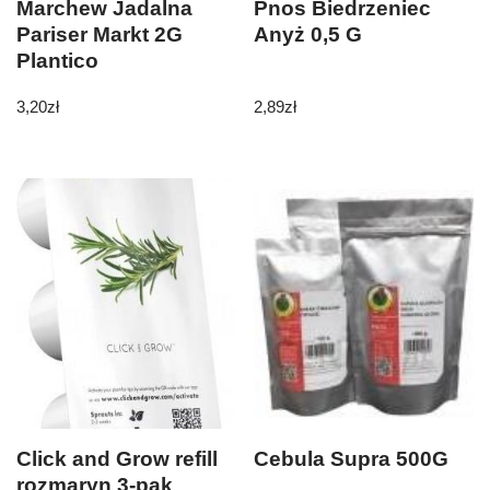
Marchew Jadalna
Pnos Biedrzeniec
Pariser Markt 2G
Anyż 0,5 G
Plantico
3,20
zł
2,89
zł
Click and Grow refill
Cebula Supra 500G
rozmaryn 3-pak