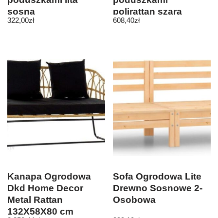
sosna
polirattan szara
322,00
zł
608,40
zł
45898
Kanapa Ogrodowa
Sofa Ogrodowa Lite
Dkd Home Decor
Drewno Sosnowe 2-
Metal Rattan
Osobowa
132X58X80 cm