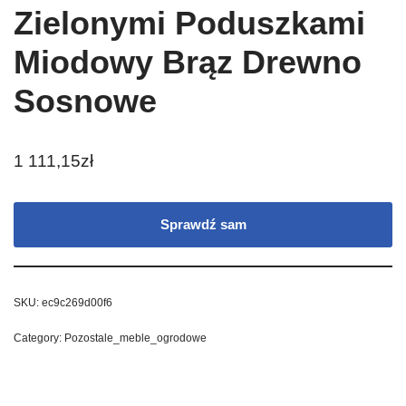
Zielonymi Poduszkami
Miodowy Brąz Drewno
Sosnowe
1 111,15
zł
Sprawdź sam
SKU:
ec9c269d00f6
Category:
Pozostale_meble_ogrodowe